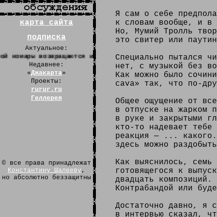
Я сам о себе предпола
карта сайта
к словам вообще, и в 
Но, Мумий Тролль твор
подписка
это свитер или паутин
Актуальное:
й комары возвращаются из тёплых стран.
Специально пытался чи
Недавнее:
нет, с музыкой без во
«
Джакарта
»
Как можно было сочини
Проекты:
cava» так, что по-дру
rurur.ru
Геллерея
Общее ощущение от все
в отпуске на жарком п
в руке и закрытыми гл
кто-то надевает тебе 
реакция — ... какого.
здесь можно раздобыть
Как выяснилось, семь 
© все права принадлежат
Константину Шалееву
,
готовящегося к выпуск
но абсолютно беззащитны
двадцать композиций. 
Контрабандой или буде
Достаточно давно, я с
в интервью сказал, чт