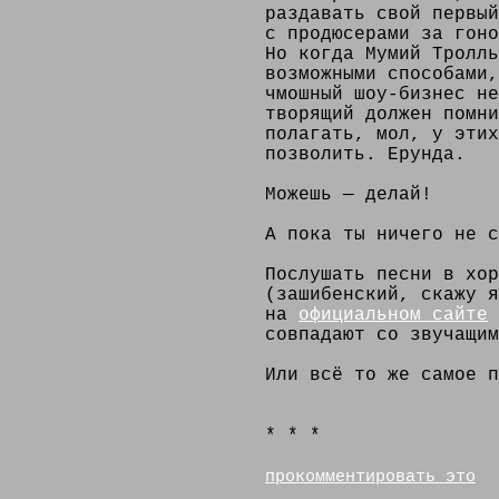
раздавать свой первый
с продюсерами за гоно
Но когда Мумий Тролль
возможными способами,
чмошный шоу-бизнес не
творящий должен помни
полагать, мол, у этих
позволить. Ерунда.
Можешь — делай!
А пока ты ничего не с
Послушать песни в хор
(зашибенский, cкажу я
на
официальном сайте
совпадают со звучащим
Или всё то же самое 
* * *
прокомментировать это